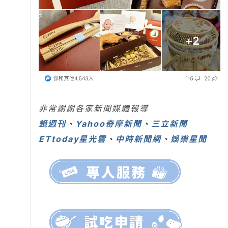
非常謝謝各家新聞媒體報導
鏡週刊
、
Yahoo奇摩新聞
、
三立新聞
ETtoday星光雲
、
中時新聞網
、
娛樂星聞