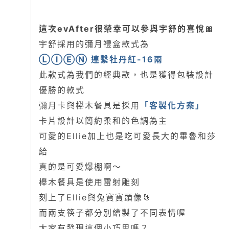
這次evAfter很榮幸可以參與宇舒的喜悅🎀
宇舒採用的彌月禮盒款式為
ⓁⒾⒺⓃ 連繫牡丹紅-16兩
此款式為我們的經典款，也是獲得包裝設計
優勝的款式
彌月卡與櫸木餐具是採用
「客製化方案」
卡片設計以簡約柔和的色調為主
可愛的Ellie加上也是吃可愛長大的畢魯和莎
給
真的是可愛爆棚啊～
櫸木餐具是使用雷射雕刻
刻上了Ellie與兔寶寶頭像🐰
而兩支筷子都分別繪製了不同表情喔
大家有發現這個小巧思嗎？